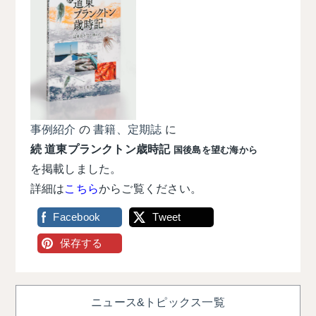
事例紹介
の
書籍、定期誌
に
続 道東プランクトン歳時記
国後島を望む海から
を掲載しました。
詳細は
こちら
からご覧ください。
Facebook
Tweet
保存する
ニュース&トピックス一覧