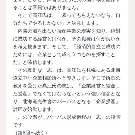
ることは容易ではありません。
そこで髙江⽒は、「雇ってもらえないなら、⾃
分たちでやるしかない」と決意します。
内職の域を出ない授産事業の現実を知り、絶対
に成功する経営とは何か、その職種は何が良いか
を考え抜きます。そして、「経済的自立と成功の
ためには、企業として成り立つものを探すこと
だ」と確信します。
その真剣な「志」は、髙江氏を札幌にある北海
道立中小企業相談所へと導きます。そこで所長の
教えを受けた髙江氏の志は、「企業経営と結合し
た授産」でなくてはならないという強い信念とな
り、北海道光生舎のパーパスとなる「企業授産」
計画が始動します。
この段階が、パーパス形成過程の「志」の段階
です。
（
第6回
へ続く）