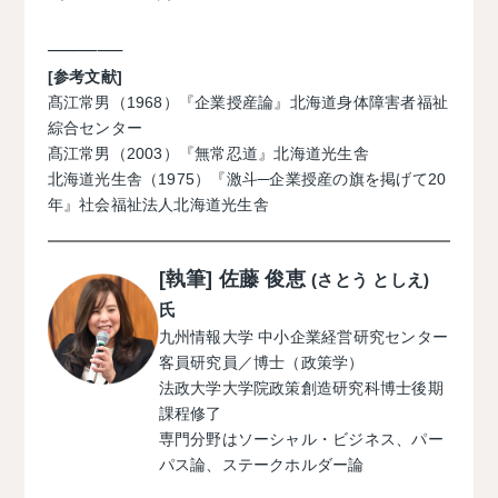
──────
[参考文献]
髙江常男（1968）『企業授産論』北海道⾝体障害者福祉
綜合センター
髙江常男（2003）『無常忍道』北海道光⽣舎
北海道光⽣舎（1975）『激⽃─企業授産の旗を掲げて20
年』社会福祉法⼈北海道光⽣舎
[執筆] 佐藤 俊恵
(さとう としえ)
氏
九州情報大学 中小企業経営研究センター
客員研究員／博士（政策学）
法政大学大学院政策創造研究科博士後期
課程修了
専門分野はソーシャル・ビジネス、パー
パス論、ステークホルダー論