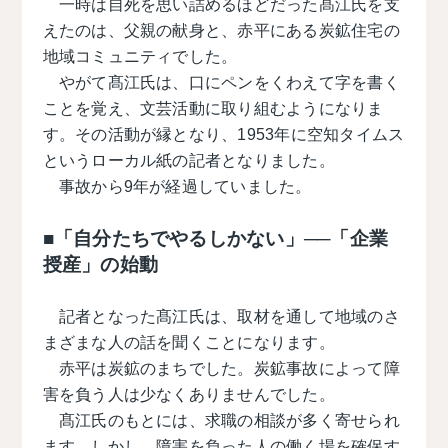
一時は⾃死を思い詰めるほどだった髙江氏を支
えたのは、父親の献身と、赤平にある炭鉱住宅の
地域コミュニティでした。
やがて髙江氏は、⼝にペンをくわえて字を書く
ことを覚え、文芸活動に取り組むようになりま
す。その活動が縁となり、1953年に空知タイムス
というローカル紙の記者となりました。
事故から9年が経過していました。
■「自分たちでやるしかない」──「企業
授産」の始動
記者となった髙江氏は、取材を通して地域のさ
まざまな人の話を聞くことになります。
赤平は炭鉱のまちでした。炭鉱事故によって障
害を負う人は少なくありませんでした。
髙江氏のもとには、求職の相談が多く寄せられ
ます。しかし、障害を負った人の働く場を確保す